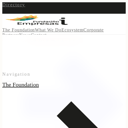
Directory
The Foundation
What We Do
Ecosystem
Corporate
Partners
News
Contact
Get formalized
Join the Indigenous Registry
Navigation
The Foundation