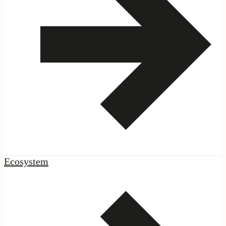
|
Network
Ecosystem