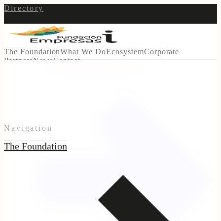
Directory
The Foundation
What We Do
Ecosystem
Corporate
Partners
News
Contact
Get formalized
Join the Indigenous Registry
Navigation
The Foundation